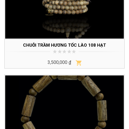
CHUỖI TRẦM HƯƠNG TỐC LÀO 108 HẠT
0
3,500,000
₫
trên
5