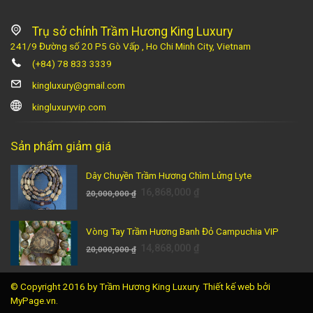
Hương Đem Lại
1 Tháng Tư, 2023
Trụ sở chính Trầm Hương King Luxury
Nhang Sạch Trầm
Hương Được Các
241/9 Đường số 20 P5 Gò Vấp , Ho Chi Minh City, Vietnam
Chuyên Gia Đánh Giá
Mẹo Đơn Giản Đ
(+84) 78 833 3339
Cao
Vòng Tay Trầm
kingluxury@gmail.com
Chất Lượng
11 Tháng Tư, 2023
31 Tháng Ba, 2023
kingluxuryvip.com
Sản phẩm giảm giá
Dây Chuyền Trầm Hương Chìm Lửng Lyte
16,868,000
₫
20,000,000
₫
Vòng Tay Trầm Hương Banh Đỏ Campuchia VIP
14,868,000
₫
20,000,000
₫
© Copyright 2016 by Trầm Hương King Luxury.
Thiết kế web
bởi
MyPage.vn.