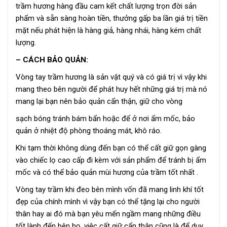
trầm hương hàng đầu cam kết chất lượng trọn đời sản
phẩm và sẵn sàng hoàn tiền, thưởng gấp ba lần giá trị tiền
mặt nếu phát hiện là hàng giả, hàng nhái, hàng kém chất
lượng.
– CÁCH BẢO QUẢN:
Vòng tay trầm hương là sản vật quý và có giá trị vì vậy khi
mang theo bên người để phát huy hết những giá trị mà nó
mang lại bạn nên bảo quản cẩn thận, giữ cho vòng
sạch bóng tránh bám bẩn hoặc để ở nơi ẩm mốc, bảo
quản ở nhiệt độ phòng thoáng mát, khô ráo.
Khi tạm thời không dùng đến bạn có thể cất giữ gọn gàng
vào chiếc lọ cao cấp đi kèm với sản phẩm để tránh bị ẩm
mốc và có thể bảo quản mùi hương của trầm tốt nhất .
Vòng tay trầm khi đeo bên mình vốn đã mang linh khí tốt
đẹp của chính mình vì vậy bạn có thể tặng lại cho người
thân hay ai đó mà bạn yêu mến ngầm mang những điều
tốt lành đến bên họ, việc cất giữ cẩn thận cũng là để duy