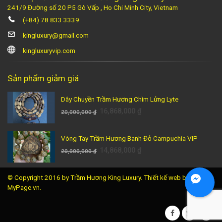
241/9 Đường số 20 P5 Gò Vấp , Ho Chi Minh City, Vietnam
(+84) 78 833 3339
kingluxury@gmail.com
kingluxuryvip.com
Sản phẩm giảm giá
Dây Chuyền Trầm Hương Chìm Lửng Lyte
16,868,000
₫
20,000,000
₫
Vòng Tay Trầm Hương Banh Đỏ Campuchia VIP
14,868,000
₫
20,000,000
₫
© Copyright 2016 by Trầm Hương King Luxury.
Thiết kế web
bởi
MyPage.vn.