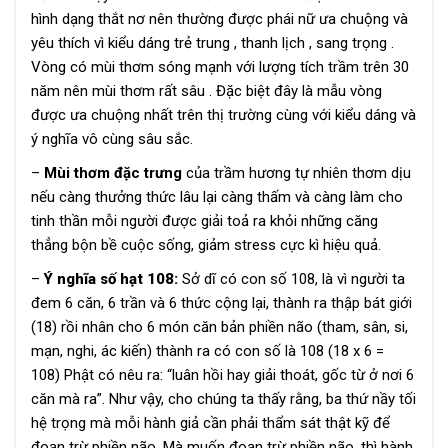
hình dạng thắt nơ nên thường được phái nữ ưa chuộng và
yêu thích vì kiểu dáng trẻ trung , thanh lịch , sang trọng .
Vòng có mùi thơm sóng mạnh với lượng tích trầm trên 30
năm nên mùi thơm rất sâu . Đặc biệt đây là mẫu vòng
được ưa chuộng nhất trên thị trường cùng với kiểu dáng và
ý nghĩa vô cùng sâu sắc.
–
Mùi thơm đặc trưng
của trầm hương tự nhiên thơm dịu
nếu càng thưởng thức lâu lại càng thấm và càng làm cho
tinh thần mỗi người được giải toả ra khỏi những căng
thẳng bộn bề cuộc sống, giảm stress cực kì hiệu quả.
–
Ý nghĩa số hạt 108:
Sở dĩ có con số 108, là vì người ta
đem 6 căn, 6 trần và 6 thức cộng lại, thành ra thập bát giới
(18) rồi nhân cho 6 món căn bản phiền não (tham, sân, si,
mạn, nghi, ác kiến) thành ra có con số là 108 (18 x 6 =
108) Phật có nêu ra: “luân hồi hay giải thoát, gốc từ ở nơi 6
căn mà ra”. Như vậy, cho chúng ta thấy rằng, ba thứ nầy tối
hệ trọng mà mỗi hành giả cần phải thẩm sát thật kỹ để
đoạn trừ phiền não. Mà muốn đoạn trừ phiền não, thì hành