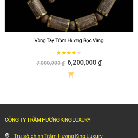
Vòng Tay Trầm Hương Bọc Vàng
3.49
trên
6,200,000
₫
7,000,000
₫
5
CÔNG TY TRẦM HƯƠNG KING LUXURY
Trụ sở chính Trầm Hương King Luxury