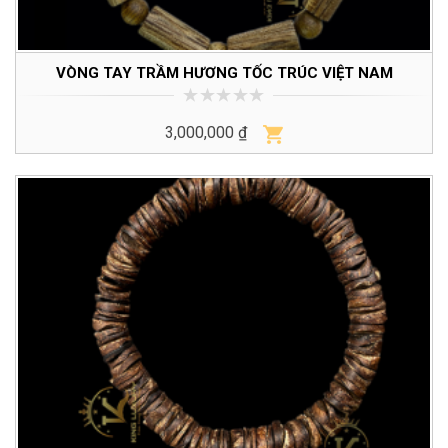
VÒNG TAY TRẦM HƯƠNG TỐC TRÚC VIỆT NAM
0
3,000,000
₫
trên
5