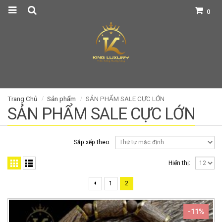
0
Trang Chủ
Sản phẩm
SẢN PHẨM SALE CỰC LỚN
SẢN PHẨM SALE CỰC LỚN
Sắp xếp theo:
Hiển thị:
1
2
-11%