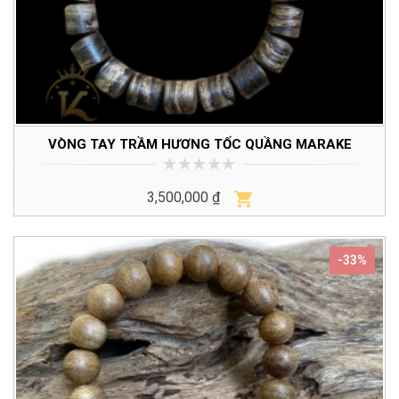
VÒNG TAY TRẦM HƯƠNG TỐC QUẦNG MARAKE
0
3,500,000
₫
trên
5
-33%