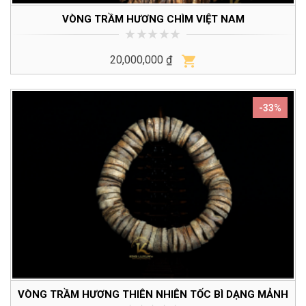
VÒNG TRẦM HƯƠNG CHÌM VIỆT NAM
0
20,000,000
₫
trên
5
-33%
VÒNG TRẦM HƯƠNG THIÊN NHIÊN TỐC BÌ DẠNG MẢNH