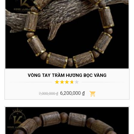
VÒNG TAY TRẦM HƯƠNG BỌC VÀNG
3.49
trên
6,200,000
₫
Đời Sống Tâm Linh
Vì Sao Nên Chọ
5
7,000,000
₫
Người Việt Gắn Liền Với
Tay Trầm Hươn
Nhang Trầm Hương
Sếp
6 Tháng Tư, 2023
27 Tháng Sáu, 2023
Lợi Ích Và Ý Nghĩa To
Vòng Trầm Ban
Lớn Mà Vòng Tay Trầm
campuchia Và 