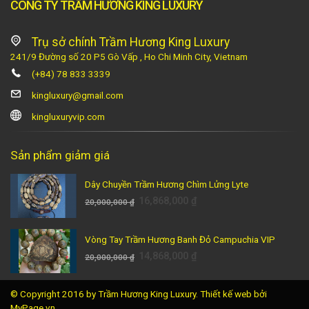
CÔNG TY TRẦM HƯƠNG KING LUXURY
Trụ sở chính Trầm Hương King Luxury
241/9 Đường số 20 P5 Gò Vấp , Ho Chi Minh City, Vietnam
(+84) 78 833 3339
kingluxury@gmail.com
kingluxuryvip.com
Sản phẩm giảm giá
Dây Chuyền Trầm Hương Chìm Lửng Lyte
16,868,000
₫
20,000,000
₫
Vòng Tay Trầm Hương Banh Đỏ Campuchia VIP
14,868,000
₫
20,000,000
₫
© Copyright 2016 by Trầm Hương King Luxury.
Thiết kế web
bởi
MyPage.vn.