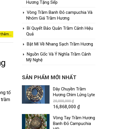
Hương Tặng Sếp
Vòng Trầm Banh Đỏ campuchia Và
Nhóm Giá Trầm Hương
Bí Quyết Bảo Quản Trầm Cảnh Hiệu
Quả
thêm...
Bật Mí Về Nhang Sạch Trầm Hương
Nguồn Gốc Và Ý Nghĩa Trầm Cảnh
Mỹ Nghệ
ng
SẢN PHẨM MỚI NHẤT
Dây Chuyền Trầm
ông tố
Hương Chìm Lửng Lyte
 trầm
20,000,000
₫
16,868,000
₫
Vòng Tay Trầm Hương
Banh Đỏ Campuchia