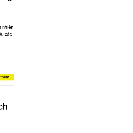
ự nhiên
iều các
thêm...
ch