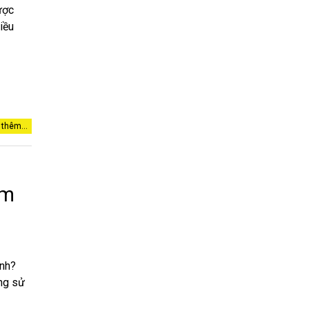
ược
iều
thêm...
ầm
anh?
ởng sử