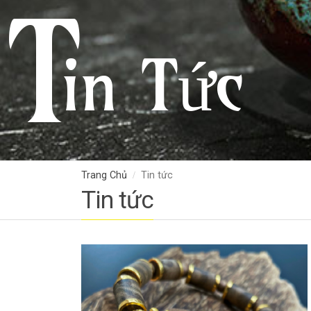
T
in Tức
Trang Chủ
Tin tức
Tin tức