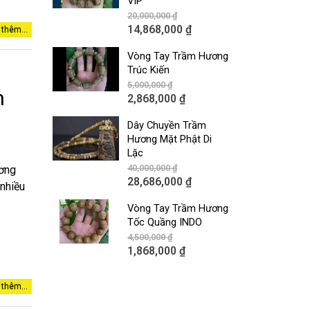
VIP
20,000,000
₫
14,868,000
₫
thêm...
Vòng Tay Trầm Hương
Trúc Kiến
5,000,000
₫
h
2,868,000
₫
Dây Chuyền Trầm
Hương Mặt Phật Di
Lặc
40,000,000
₫
ương
28,686,000
₫
 nhiều
Vòng Tay Trầm Hương
Tốc Quầng INDO
4,500,000
₫
1,868,000
₫
thêm...