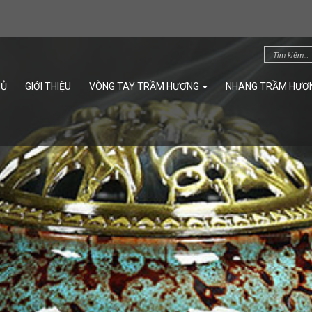
HỦ
GIỚI THIỆU
VÒNG TAY TRẦM HƯƠNG
NHANG TRẦM HƯƠ